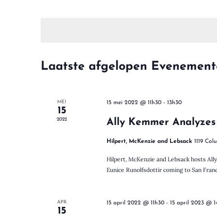
e
S
t
e
r
l
e
n
e
f
c
w
t
o
Laatste afgelopen Evenemen
e
e
o
e
r
r
d
m
MEI
e
15 mei 2022 @ 11h30
-
13h30
i
15
e
n
2022
Ally Kemmer Analyzes
n
.
e
d
Z
Hilpert, McKenzie and Lebsack
1119 Col
a
o
t
Hilpert, McKenzie and Lebsack hosts Al
e
n
u
Eunice Runolfsdottir coming to San Franci
k
m
v
.
o
t
o
APR
15 april 2022 @ 11h30
-
15 april 2023 @ 
15
r