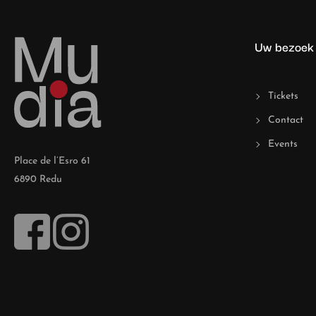
e
Uw bezoek
w
s
Tickets
Contact
N
Events
Place de l’Esro 61
6890 Redu
a
v
i