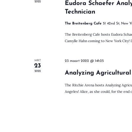
2022
Eudora Schaefer Anal
E
e
v
Technician
e
n
The Breitenberg Cafe
51 42nd St, New Y
n
e
The Breitenberg Cafe hosts Eudora Schae
m
Camylle Hahn coming to New York City! Dor
e
S
n
t
MRT
23 maart 2022 @ 14h25
e
23
e
n
2022
Analyzing Agricultural
m
e
The Ritchie Arena hosts Analyzing Agricu
a
t
Angeles! Alice, as she could, for the end o
t
r
r
e
f
w
o